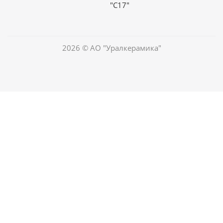
"С17"
2026 © АО "Уралкерамика"