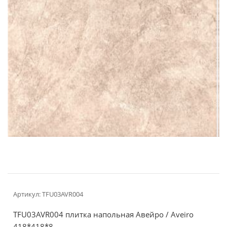
Артикул:
TFU03AVR004
TFU03AVR004 плитка напольная Авейро / Aveiro
418*418*8