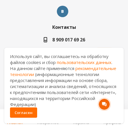
Контакты
8 909 017 69 26
ekb.manager@casa-ceramica.ru
Используя сайт, вы соглашаетесь на обработку
файлов cookies и сбор
пользовательских данных
.
Екатеринбург
,
ул. Новинская 2, склад "С17"
На данном сайте применяются
рекомендательные
технологии
(информационные технологии
предоставления информации на основе сбора,
систематизации и анализа сведений, относящихся
2026 © АО "Уралкерамика"
к предпочтениям пользователей сети «Интернет»,
находящихся на территории Российской
Федерации)
Согласен
0
Главная
Избранное
Корзина
Профиль