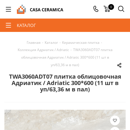
0
КАТАЛОГ
Главная
-
Каталог
-
Керамическая плитка
-
Коллекция Адриатик / Adriatic
-
TWA3060ADT07 плитка
облицовочная Адриатик / Adriatic 300*600 (11 шт в
уп/63,36 м в пал)
TWA3060ADT07 плитка облицовочная
Адриатик / Adriatic 300*600 (11 шт в
уп/63,36 м в пал)