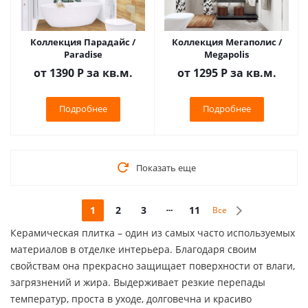
Коллекция Парадайс /
Коллекция Мегаполис /
Paradise
Megapolis
от 1390
Р
за кв.м.
от 1295
Р
за кв.м.
Подробнее
Подробнее
Показать еще
1
2
3
11
Все
Керамическая плитка – один из самых часто используемых
материалов в отделке интерьера. Благодаря своим
свойствам она прекрасно защищает поверхности от влаги,
загрязнений и жира. Выдерживает резкие перепады
температур, проста в уходе, долговечна и красиво