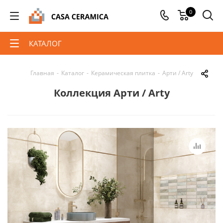
0
КАТАЛОГ
Главная
-
Каталог
-
Керамическая плитка
-
Арти / Arty
Коллекция Арти / Arty