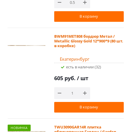
В корзину
BWM91MET808 бордюр Метал /
Metallic Glossy Gold 12*900*9 (80 шт.
в коробке)
Екатеринбург
Есть в наличии (32)
605 руб.
/ шт
В корзину
TWU3090GAR14R плитка
НОВИНКА
облицовочная Гарден / Garden