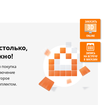
столько,
жно!
 покупка
ключение
торое
мплектом.