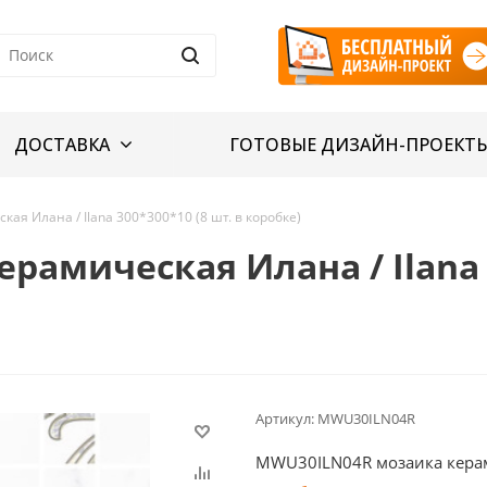
ДОСТАВКА
ГОТОВЫЕ ДИЗАЙН-ПРОЕКТ
я Илана / Ilana 300*300*10 (8 шт. в коробке)
амическая Илана / Ilana 3
Артикул:
MWU30ILN04R
MWU30ILN04R мозаика керами