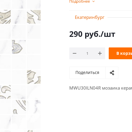
Подробнее
Екатеринбург
290
руб.
/шт
В корз
Поделиться
MWU30ILN04R мозаика керами