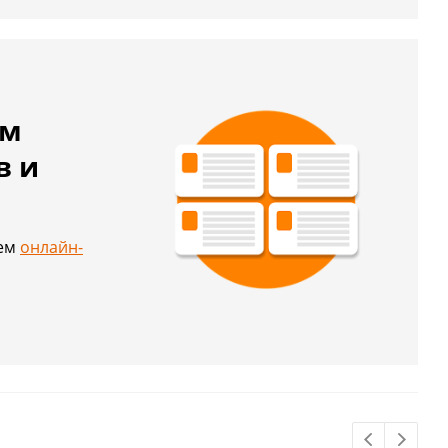
ем
в и
й
шем
онлайн-