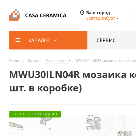
Ваш город
Екатеринбург
СЕРВИС
КАТАЛОГ
Главная
-
Каталог
-
Распродажа
-
MWU30ILN04R мозаика керамическа
MWU30ILN04R мозаика кер
шт. в коробке)
СНЯТО С ПРОИЗВОДСТВА