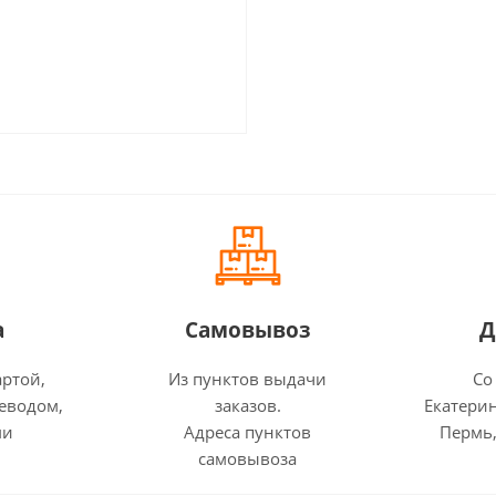
а
Самовывоз
Д
артой,
Из пунктов выдачи
Со
еводом,
заказов.
Екатерин
ми
Адреса пунктов
Пермь,
самовывоза