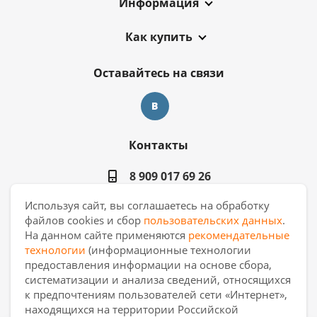
Информация
Как купить
Оставайтесь на связи
Контакты
8 909 017 69 26
Используя сайт, вы соглашаетесь на обработку
ekb.manager@casa-ceramica.ru
файлов cookies и сбор
пользовательских данных
.
На данном сайте применяются
рекомендательные
Екатеринбург
,
ул. Новинская 2, склад
технологии
(информационные технологии
"С17"
предоставления информации на основе сбора,
систематизации и анализа сведений, относящихся
к предпочтениям пользователей сети «Интернет»,
находящихся на территории Российской