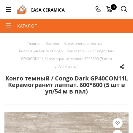
0
КАТАЛОГ
Главная
-
Каталог
-
Керамическая плитка
-
Коллекция Конго / Congo
-
Конго темный / Congo Dark
GP40CON11L Керамогранит лаппат. 600*600 (5 шт в
уп/54 м в пал)
Конго темный / Congo Dark GP40CON11L
Керамогранит лаппат. 600*600 (5 шт в
уп/54 м в пал)