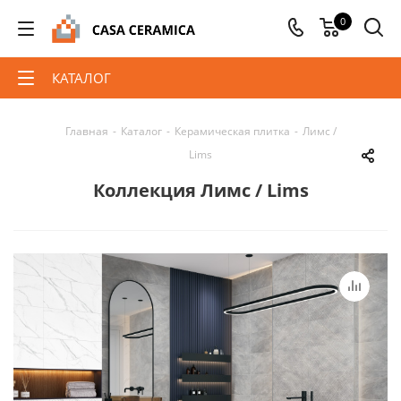
0
КАТАЛОГ
Главная
-
Каталог
-
Керамическая плитка
-
Лимс /
Lims
Коллекция Лимс / Lims