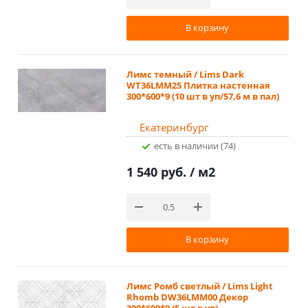
В корзину
Лимс темный / Lims Dark
WT36LMM25 Плитка настенная
300*600*9 (10 шт в уп/57,6 м в пал)
Екатеринбург
Есть в наличии (74)
1 540 руб.
/ м2
В корзину
Лимс Ромб светлый / Lims Light
Rhomb DW36LMM00 Декор
300*600*9 (5 шт в уп)