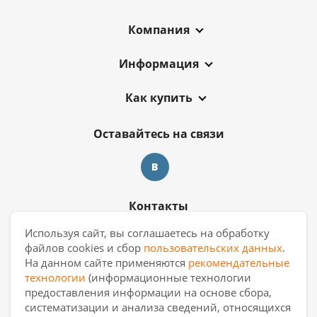
Компания
Информация
Как купить
Оставайтесь на связи
Контакты
Используя сайт, вы соглашаетесь на обработку
8 909 017 69 26
файлов cookies и сбор
пользовательских данных
.
На данном сайте применяются
рекомендательные
ekb.manager@casa-ceramica.ru
технологии
(информационные технологии
предоставления информации на основе сбора,
Екатеринбург
,
ул. Новинская 2, склад
систематизации и анализа сведений, относящихся