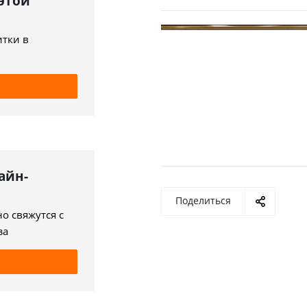
 этой
итки в
айн-
Поделиться
о свяжутся с
за