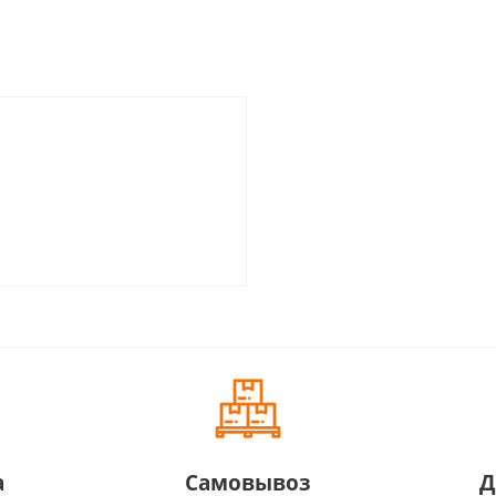
а
Самовывоз
Д