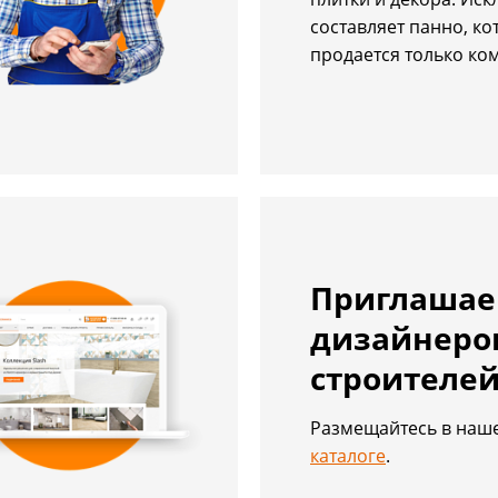
составляет панно, ко
продается только ко
Приглаша
дизайнеро
строителе
Размещайтесь в на
каталоге
.