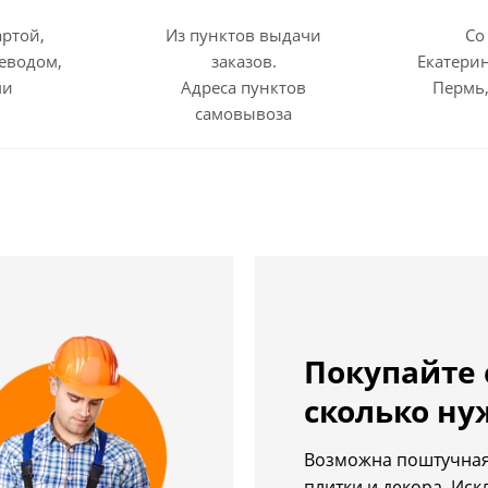
артой,
Из пунктов выдачи
Со
еводом,
заказов.
Екатерин
ми
Адреса пунктов
Пермь,
самовывоза
Покупайте 
сколько ну
Возможна поштучная
плитки и декора. Ис