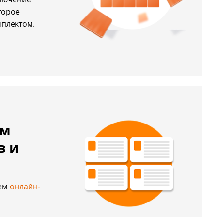
торое
мплектом.
ем
в и
й
шем
онлайн-