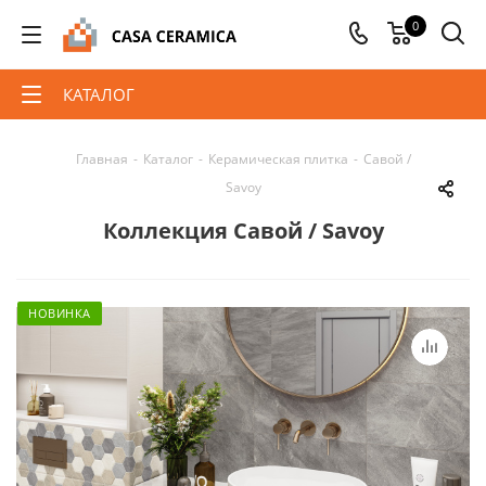
0
КАТАЛОГ
Главная
-
Каталог
-
Керамическая плитка
-
Савой /
Savoy
Коллекция Савой / Savoy
НОВИНКА