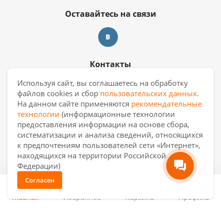
Оставайтесь на связи
Контакты
Используя сайт, вы соглашаетесь на обработку
8 909 017 69 26
файлов cookies и сбор
пользовательских данных
.
На данном сайте применяются
рекомендательные
ekb.manager@casa-ceramica.ru
технологии
(информационные технологии
предоставления информации на основе сбора,
Екатеринбург
,
ул. Новинская 2, склад
систематизации и анализа сведений, относящихся
"С17"
к предпочтениям пользователей сети «Интернет»,
находящихся на территории Российской
Федерации)
Согласен
0
2026 © АО "Уралкерамика"
Главная
Избранное
Корзина
Профиль