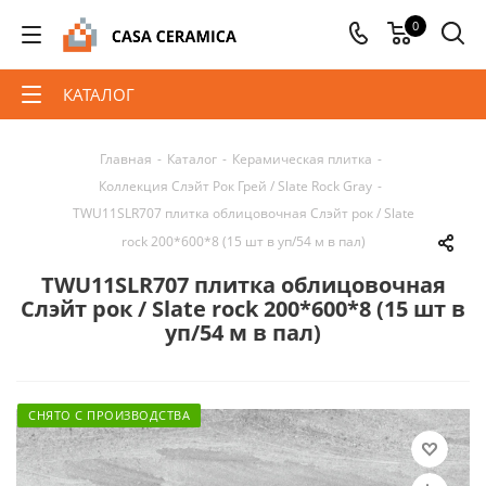
0
КАТАЛОГ
Главная
-
Каталог
-
Керамическая плитка
-
Коллекция Слэйт Рок Грей / Slate Rock Gray
-
TWU11SLR707 плитка облицовочная Слэйт рок / Slate
rock 200*600*8 (15 шт в уп/54 м в пал)
TWU11SLR707 плитка облицовочная
Слэйт рок / Slate rock 200*600*8 (15 шт в
уп/54 м в пал)
СНЯТО С ПРОИЗВОДСТВА