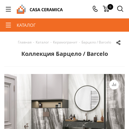
0
КАТАЛОГ
Главная
-
Каталог
-
Керамогранит
-
Барцело / Barcelo
Коллекция Барцело / Barcelo