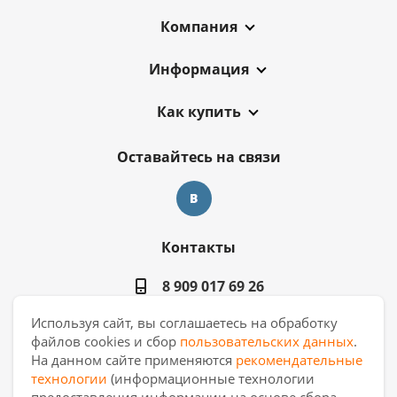
Компания
Информация
Как купить
Оставайтесь на связи
Контакты
8 909 017 69 26
Используя сайт, вы соглашаетесь на обработку
ekb.manager@casa-ceramica.ru
файлов cookies и сбор
пользовательских данных
.
На данном сайте применяются
рекомендательные
Екатеринбург
,
ул. Новинская 2, склад
технологии
(информационные технологии
"С17"