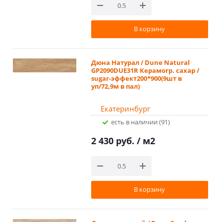
В корзину
Дюна Натурал / Dune Natural
GP2090DUE31R Керамогр. сахар /
sugar-эффект200*900(9шт в
уп/72,9м в пал)
Екатеринбург
Есть в наличии (91)
2 430 руб.
/ м2
В корзину