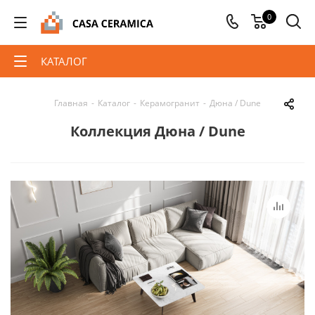
0
КАТАЛОГ
Главная
-
Каталог
-
Керамогранит
-
Дюна / Dune
Коллекция Дюна / Dune