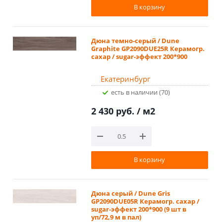
В корзину
Дюна темно-серый / Dune
Graphite GP2090DUE25R Керамогр.
сахар / sugar-эффект 200*900
Екатеринбург
Есть в наличии (70)
2 430 руб.
/ м2
В корзину
Дюна серый / Dune Gris
GP2090DUE05R Керамогр. сахар /
sugar-эффект 200*900 (9 шт в
уп/72,9 м в пал)