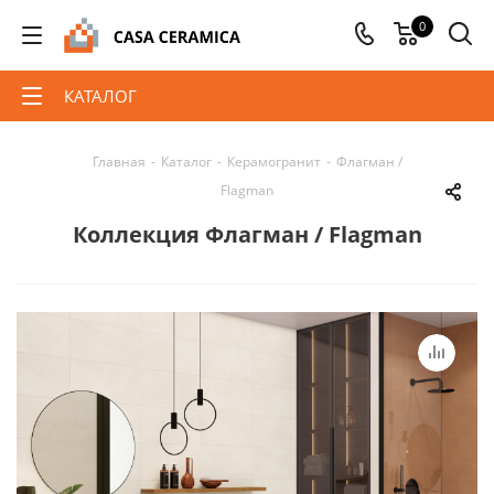
0
КАТАЛОГ
Главная
-
Каталог
-
Керамогранит
-
Флагман /
Flagman
Коллекция Флагман / Flagman