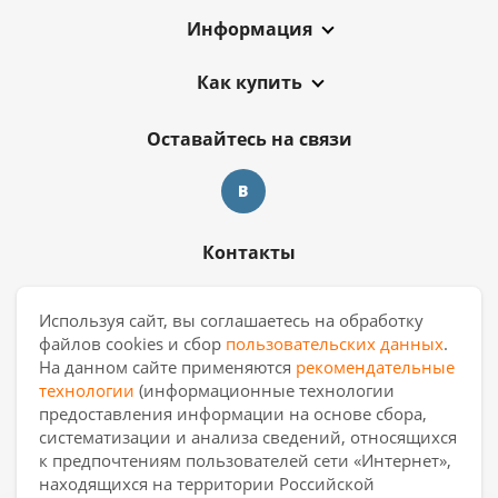
Информация
Как купить
Оставайтесь на связи
Контакты
8 909 017 69 26
Используя сайт, вы соглашаетесь на обработку
файлов cookies и сбор
пользовательских данных
.
ekb.manager@casa-ceramica.ru
На данном сайте применяются
рекомендательные
технологии
(информационные технологии
Екатеринбург
,
ул. Новинская 2, склад
предоставления информации на основе сбора,
"С17"
систематизации и анализа сведений, относящихся
к предпочтениям пользователей сети «Интернет»,
находящихся на территории Российской