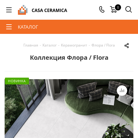
0
КАТАЛОГ
Главная
-
Каталог
-
Керамогранит
-
Флора / Flora
Коллекция Флора / Flora
НОВИНКА