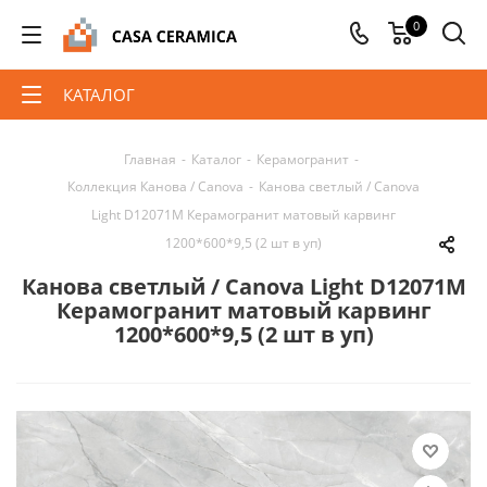
0
КАТАЛОГ
Главная
-
Каталог
-
Керамогранит
-
Коллекция Канова / Canova
-
Канова светлый / Canova
Light D12071M Керамогранит матовый карвинг
1200*600*9,5 (2 шт в уп)
Канова светлый / Canova Light D12071M
Керамогранит матовый карвинг
1200*600*9,5 (2 шт в уп)