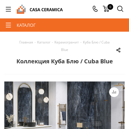
0
КАТАЛОГ
Главная
-
Каталог
-
Керамогранит
-
Куба Блю / Cuba
Blue
Коллекция Куба Блю / Cuba Blue