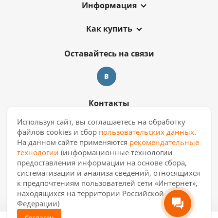
Информация
Как купить
Оставайтесь на связи
Контакты
Используя сайт, вы соглашаетесь на обработку
8 909 017 69 26
файлов cookies и сбор
пользовательских данных
.
На данном сайте применяются
рекомендательные
ekb.manager@casa-ceramica.ru
технологии
(информационные технологии
предоставления информации на основе сбора,
Екатеринбург
,
ул. Новинская 2, склад
систематизации и анализа сведений, относящихся
"С17"
к предпочтениям пользователей сети «Интернет»,
находящихся на территории Российской
Федерации)
Согласен