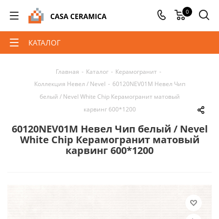
0
КАТАЛОГ
Главная
-
Каталог
-
Керамогранит
-
Коллекция Невел / Nevel
-
60120NEV01M Невел Чип
белый / Nevel White Chip Керамогранит матовый
карвинг 600*1200
60120NEV01M Невел Чип белый / Nevel
White Chip Керамогранит матовый
карвинг 600*1200