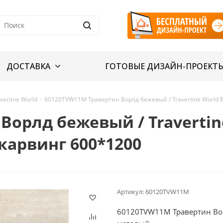
ДОСТАВКА
ГОТОВЫЕ ДИЗАЙН-ПРОЕКТ
vertine World
-
60120TVW11M Травертин Ворлд бежевый / Travertine World 
орлд бежевый / Travertine
арвинг 600*1200
Артикул:
60120TVW11M
60120TVW11M Травертин Ворл