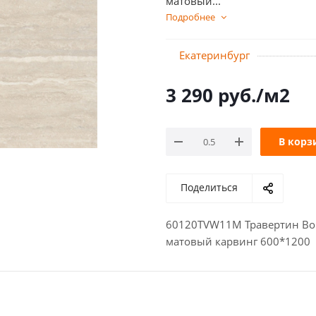
матовый...
Подробнее
Екатеринбург
3 290
руб.
/м2
В корз
Поделиться
60120TVW11M Травертин Ворл
матовый карвинг 600*1200