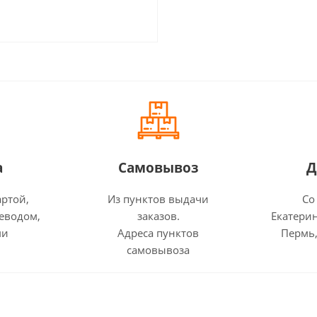
а
Самовывоз
Д
артой,
Из пунктов выдачи
Со
еводом,
заказов.
Екатерин
ми
Адреса пунктов
Пермь,
самовывоза