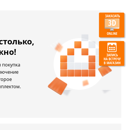
столько,
жно!
 покупка
ключение
торое
мплектом.