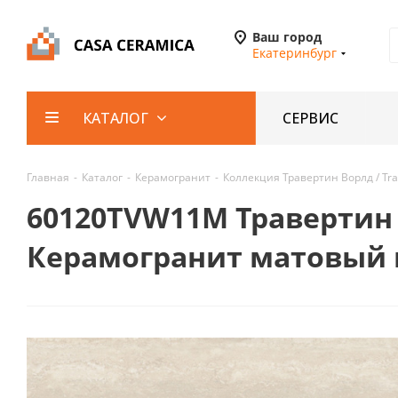
Ваш город
Екатеринбург
СЕРВИС
КАТАЛОГ
Главная
-
Каталог
-
Керамогранит
-
Коллекция Травертин Ворлд / Tra
60120TVW11M Травертин В
Керамогранит матовый к