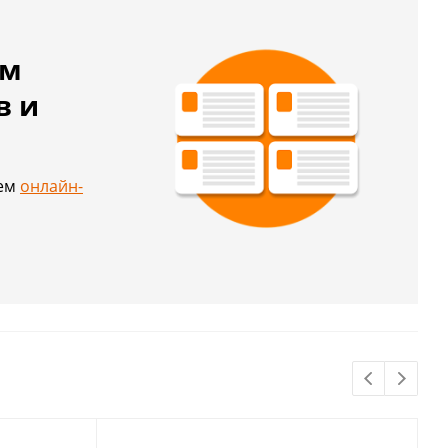
ем
в и
й
шем
онлайн-