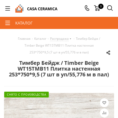
0
КАТАЛОГ
Главная
-
Каталог
-
Распродажа
-
Тимбер Бейдж /
Timber Beige WT15TMB11 Плитка настенная
253*750*9,5 (7 шт в уп/55,776 м в пал)
Тимбер Бейдж / Timber Beige
WT15TMB11 Плитка настенная
253*750*9,5 (7 шт в уп/55,776 м в пал)
СНЯТО С ПРОИЗВОДСТВА