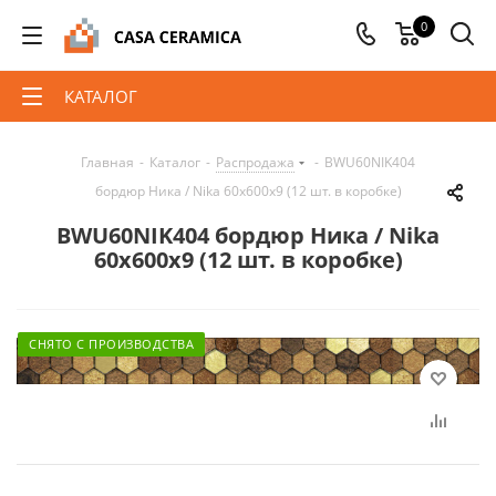
0
КАТАЛОГ
Главная
-
Каталог
-
Распродажа
-
BWU60NIK404
бордюр Ника / Nika 60x600x9 (12 шт. в коробке)
BWU60NIK404 бордюр Ника / Nika
60x600x9 (12 шт. в коробке)
СНЯТО С ПРОИЗВОДСТВА