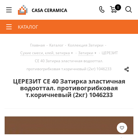
0
КАТАЛОГ
Главная
-
Каталог
-
Коллекция Затирки
-
Сухие смеси, клей, затирка
-
Затирки
-
ЦЕРЕЗИТ
CE 40 Затирка эластичная водооттал.
противогрибковая т.коричневый (2кг) 1046233
ЦЕРЕЗИТ CE 40 Затирка эластичная
водооттал. противогрибковая
т.коричневый (2кг) 1046233