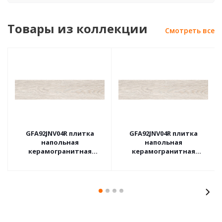
Товары из коллекции
Смотреть все
GFA92JNV04R плитка
GFA92JNV04R плитка
напольная
напольная
керамогранитная
керамогранитная
Женева / Jeneva
Женева / Jeneva
200*900*9(8шт в уп,в
200*900*9(8шт в уп,в
под.64,8м/кв)
под.64,8м/кв)