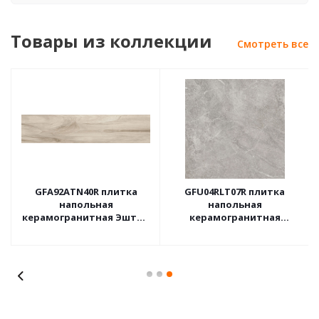
Товары из коллекции
Смотреть все
GFA92ATN40R плитка
GFU04RLT07R плитка
напольная
напольная
керамогранитная Эштон
керамогранитная
/ Ashton 200*900*9(8шт в
Риалто / Rialto 600*600 (5
уп,в под.64,8м/кв)
шт в уп/54 м в пал)