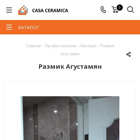
0
КАТАЛОГ
Главная
-
Профессионалы
-
Мастера
-
Размик
Агустамян
Размик Агустамян