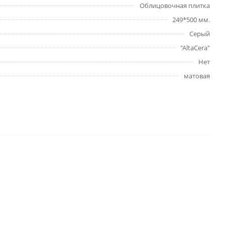
Облицовочная плитка
249*500 мм.
Серый
"AltaCera"
Нет
матовая