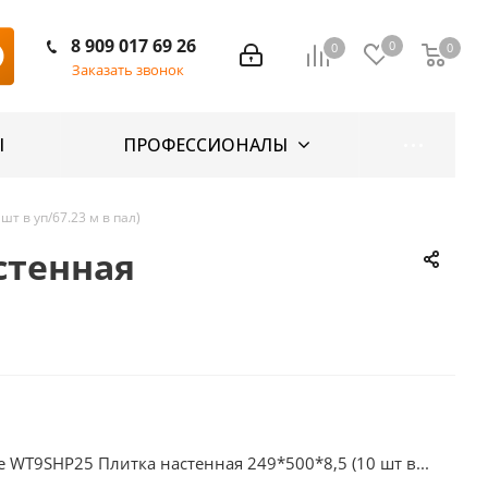
8 909 017 69 26
0
0
0
Заказать звонок
Ы
ПРОФЕССИОНАЛЫ
т в уп/67.23 м в пал)
стенная
e WT9SHP25 Плитка настенная 249*500*8,5 (10 шт в...