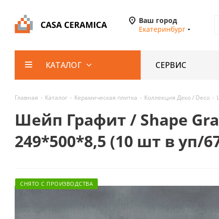
Ваш город
Екатеринбург
СЕРВИС
КАТАЛОГ
Главная
-
Каталог
-
Керамическая плитка
-
Коллекция Деко / Deco
-
Шейп Графит / Shape Gr
249*500*8,5 (10 шт в уп/6
СНЯТО С ПРОИЗВОДСТВА