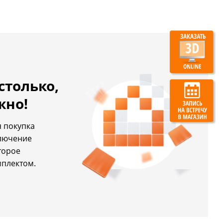
столько,
жно!
 покупка
ключение
торое
мплектом.