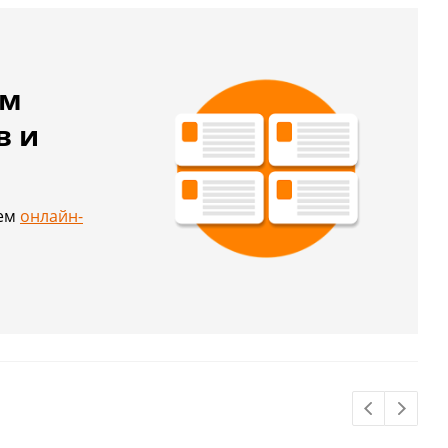
ем
в и
й
шем
онлайн-