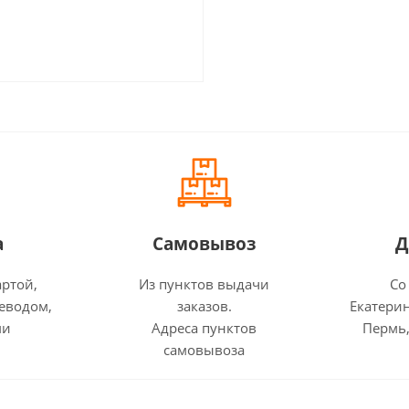
а
Самовывоз
Д
артой,
Из пунктов выдачи
Со
еводом,
заказов.
Екатерин
ми
Адреса пунктов
Пермь,
самовывоза