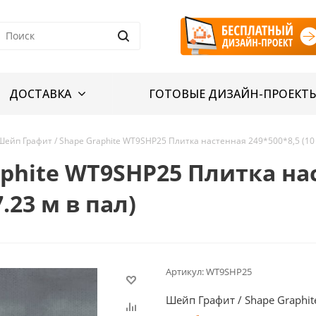
ДОСТАВКА
ГОТОВЫЕ ДИЗАЙН-ПРОЕКТ
Шейп Графит / Shape Graphite WT9SHP25 Плитка настенная 249*500*8,5 (10 ш
aphite WT9SHP25 Плитка на
7.23 м в пал)
Артикул:
WT9SHP25
Шейп Графит / Shape Graphit