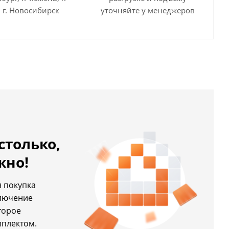
 г. Новосибирск
уточняйте у менеджеров
столько,
жно!
 покупка
ключение
торое
мплектом.