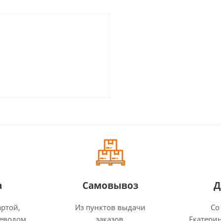
а
Самовывоз
Д
артой,
Из пунктов выдачи
Со
еводом,
заказов.
Екатерин