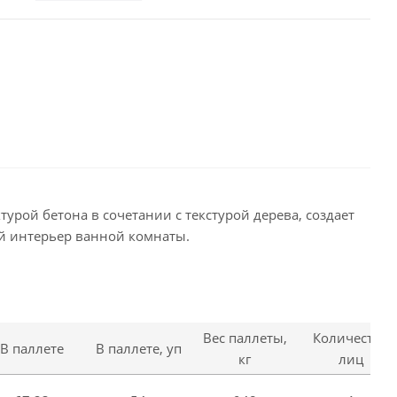
урой бетона в сочетании с текстурой дерева, создает
й интерьер ванной комнаты.
Вес паллеты,
Количество
В паллете
В паллете, уп
кг
лиц