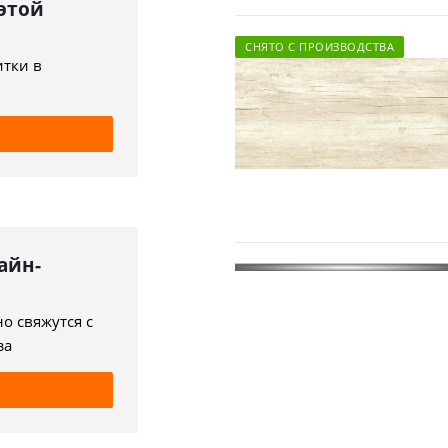
 этой
СНЯТО С ПРОИЗВОДСТВА
итки в
айн-
о свяжутся с
за