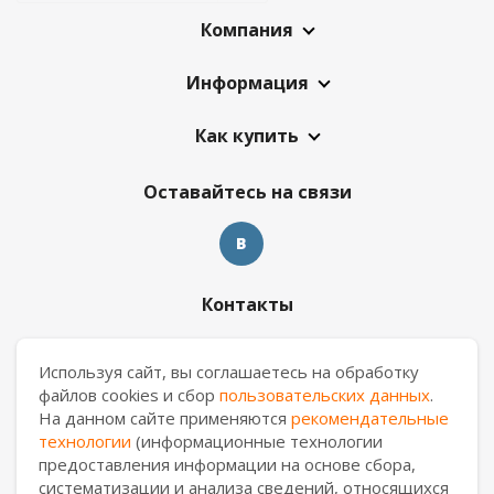
Компания
Информация
Как купить
Оставайтесь на связи
Контакты
8 909 017 69 26
Используя сайт, вы соглашаетесь на обработку
файлов cookies и сбор
пользовательских данных
.
ekb.manager@casa-ceramica.ru
На данном сайте применяются
рекомендательные
технологии
(информационные технологии
Екатеринбург
,
ул. Новинская 2, склад "С17"
предоставления информации на основе сбора,
систематизации и анализа сведений, относящихся